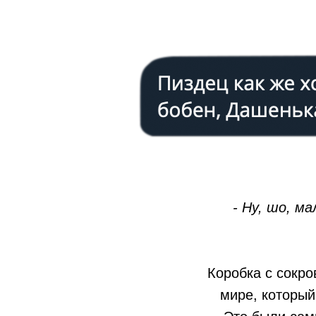
- Ну, шо, м
Коробка с сокр
мире, которы