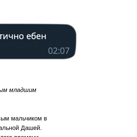
иным младшим
вым мальчиком в
альной Дашей.