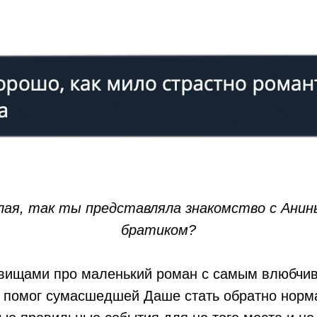
алая, так ты представляла знакомство с Ан
братиком?
овищами про маленький роман с самым влюбчи
й помог сумасшедшей Даше стать обратно норм